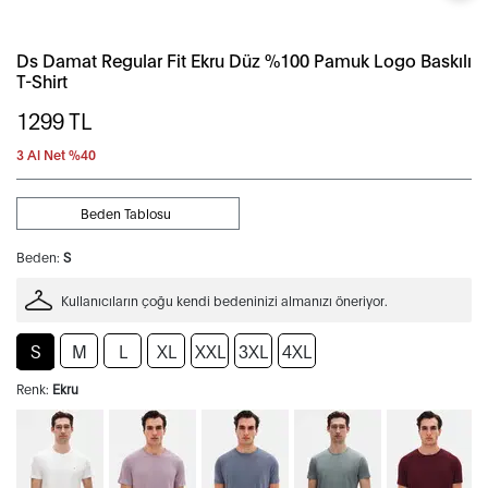
Ds Damat Regular Fit Ekru Düz %100 Pamuk Logo Baskılı
T-Shirt
1299
TL
3 Al Net %40
Beden Tablosu
Beden:
S
Kullanıcıların çoğu kendi bedeninizi almanızı öneriyor.
S
M
L
XL
XXL
3XL
4XL
Renk:
Ekru