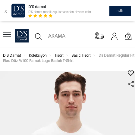
D'S damat
x
İndir
D'S damat mobil uygulamasından devam edin
0
D'S Damat
Koleksiyon
Tişört
Basic Tişört
Ds Damat Regular Fit
Ekru Düz %100 Pamuk Logo Baskılı T-Shirt