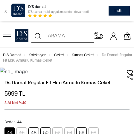
D'S damat
x
İndir
D'S damat mobil uygulamasından devam edin
0
D'S Damat
Koleksiyon
Ceket
Kumaş Ceket
Ds Damat Regular
Fit Ekru Armürlü Kumaş Ceket
Ds Damat Regular Fit Ekru Armürlü Kumaş Ceket
5999
TL
3 Al Net %40
Beden:
44
44
46
48
50
52
54
56
58