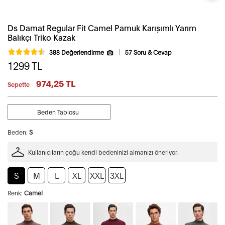
Ds Damat Regular Fit Camel Pamuk Karışımlı Yarım
Balıkçı Triko Kazak
388 Değerlendirme
57 Soru & Cevap
1299
TL
974,25 TL
Sepette
Beden Tablosu
Beden:
S
Kullanıcıların çoğu kendi bedeninizi almanızı öneriyor.
S
M
L
XL
XXL
3XL
Renk:
Camel