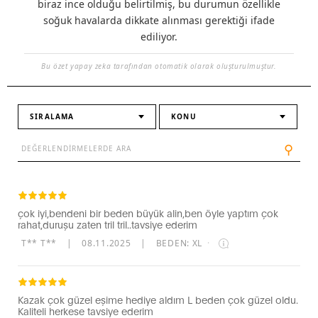
biraz ince olduğu belirtilmiş, bu durumun özellikle
soğuk havalarda dikkate alınması gerektiği ifade
ediliyor.
Bu özet yapay zeka tarafından otomatik olarak oluşturulmuştur.
SIRALAMA
KONU
⚲
çok iyi,bendeni bir beden büyük alin,ben öyle yaptım çok
rahat,duruşu zaten tril tril..tavsiye ederim
T** T**
|
08.11.2025
|
BEDEN: XL
·
Kazak çok güzel eşime hediye aldım L beden çok güzel oldu.
Kaliteli herkese tavsiye ederim