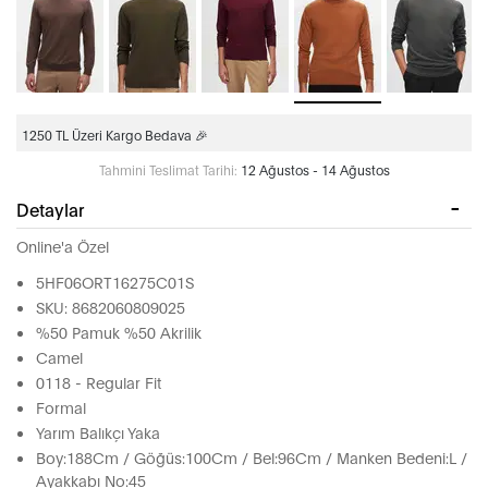
1250 TL Üzeri Kargo Bedava 🎉
Tahmini Teslimat Tarihi:
12 Ağustos - 14 Ağustos
Detaylar
Online'a Özel
5HF06ORT16275C01S
SKU: 8682060809025
%50 Pamuk %50 Akrilik
Camel
0118 - Regular Fit
Formal
Yarım Balıkçı Yaka
Boy:188Cm / Göğüs:100Cm / Bel:96Cm / Manken Bedeni:L /
Ayakkabı No:45