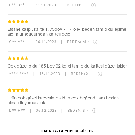
B** B**
|
21.11.2023
|
BEDEN: L
·
Efsane kalıp , kalite 1, 75boy 71 kilo M beden tam oldu eşime
aldım umduğumdan kaliteli geldi
G** A**
|
26.11.2023
|
BEDEN: M
·
Çok güzel oldu 185 boy 92 kg xl tam oldu kalitesi güzel tşkler
**** ****
|
16.11.2023
|
BEDEN: XL
·
Ürün çok güzel kardeşime aldım çok beğendi tam beden
alınabilir yumuşacık
D** H**
|
06.12.2023
|
BEDEN: S
·
DAHA FAZLA YORUM GÖSTER