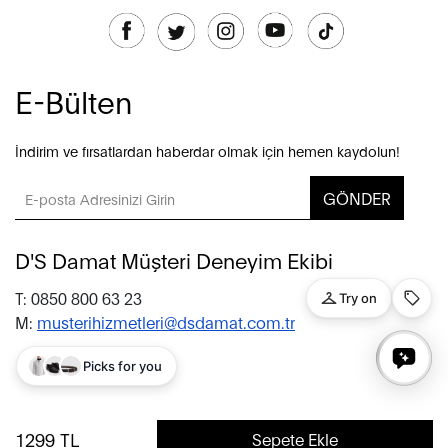
E-Bülten
İndirim ve fırsatlardan haberdar olmak için hemen kaydolun!
GÖNDER
D'S Damat Müşteri Deneyim Ekibi
T: 0850 800 63 23
M:
musterihizmetleri@dsdamat.com.tr
© 2020 D’S Damat, bütün hakları saklıdır.
1299
TL
Sepete Ekle