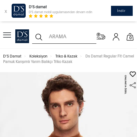
D'S damat
x
İndir
D'S damat mobil uygulamasından devam edin
0
D'S Damat
Koleksiyon
Triko & Kazak
Ds Damat Regular Fit Camel
Pamuk Karışımlı Yarım Balıkçı Triko Kazak