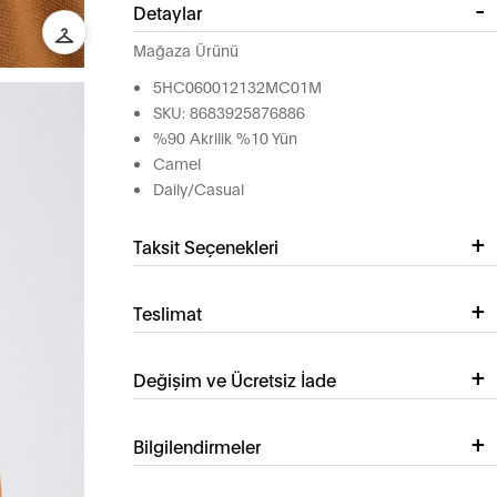
Detaylar
Mağaza Ürünü
5HC060012132MC01M
SKU: 8683925876886
%90 Akrilik %10 Yün
Camel
Daily/Casual
Taksit Seçenekleri
Teslimat
Değişim ve Ücretsiz İade
Bilgilendirmeler