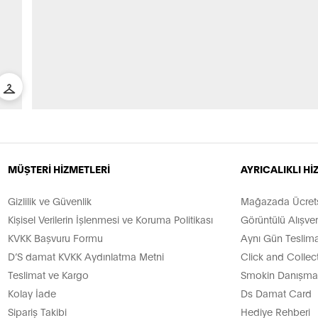
MÜŞTERİ HİZMETLERİ
AYRICALIKLI H
Gizlilik ve Güvenlik
Mağazada Ücretsi
Kişisel Verilerin İşlenmesi ve Koruma Politikası
Görüntülü Alışver
KVKK Başvuru Formu
Aynı Gün Teslima
D’S damat KVKK Aydınlatma Metni
Click and Collec
Teslimat ve Kargo
Smokin Danışman
Kolay İade
Ds Damat Card
Sipariş Takibi
Hediye Rehberi