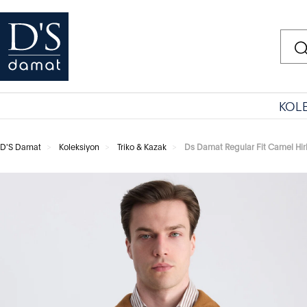
KOL
D'S Damat
Koleksiyon
Triko & Kazak
Ds Damat Regular Fit Camel Hir