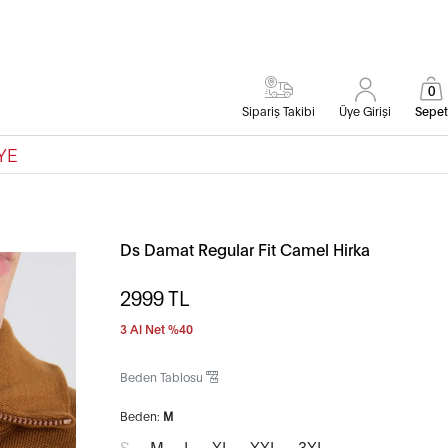
0
Sipariş Takibi
Üye Girişi
Sepet
YE
Ds Damat Regular Fit Camel Hirka
2999
TL
3 Al Net %40
Beden Tablosu
Beden:
M
S
M
L
XL
XXL
3XL