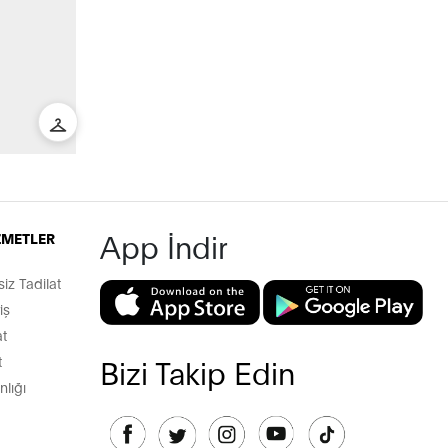
App İndir
İZMETLER
z Tadilat
iş
t
t
Bizi Takip Edin
lığı