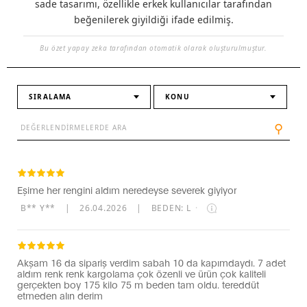
sade tasarımı, özellikle erkek kullanıcılar tarafından
beğenilerek giyildiği ifade edilmiş.
Bu özet yapay zeka tarafından otomatik olarak oluşturulmuştur.
SIRALAMA
KONU
⚲
Eşime her rengini aldım neredeyse severek giyiyor
B** Y**
|
26.04.2026
|
BEDEN: L
·
Akşam 16 da sipariş verdim sabah 10 da kapımdaydı. 7 adet
aldım renk renk kargolama çok özenli ve ürün çok kaliteli
gerçekten boy 175 kilo 75 m beden tam oldu. tereddüt
etmeden alın derim