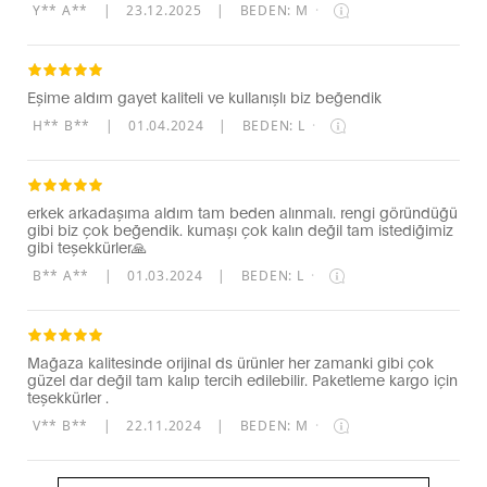
Y** A**
|
23.12.2025
|
BEDEN: M
·
Eşime aldım gayet kaliteli ve kullanışlı biz beğendik
H** B**
|
01.04.2024
|
BEDEN: L
·
erkek arkadaşıma aldım tam beden alınmalı. rengi göründüğü
gibi biz çok beğendik. kumaşı çok kalın değil tam istediğimiz
gibi teşekkürler🙏
B** A**
|
01.03.2024
|
BEDEN: L
·
Mağaza kalitesinde orijinal ds ürünler her zamanki gibi çok
güzel dar değil tam kalıp tercih edilebilir. Paketleme kargo için
teşekkürler .
V** B**
|
22.11.2024
|
BEDEN: M
·