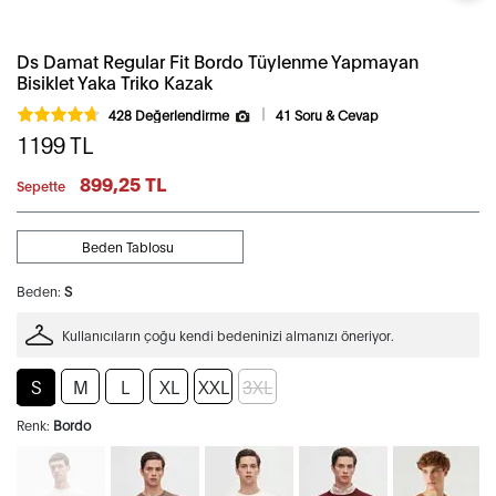
Ds Damat Regular Fit Bordo Tüylenme Yapmayan
Bisiklet Yaka Triko Kazak
428 Değerlendirme
41 Soru & Cevap
1199
TL
899,25 TL
Sepette
Beden Tablosu
Beden:
S
Kullanıcıların çoğu kendi bedeninizi almanızı öneriyor.
S
M
L
XL
XXL
3XL
Renk:
Bordo