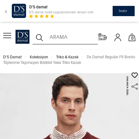
D'S damat
x
İndir
D'S damat mobil uygulamasından devam edin
0
D'S Damat
Koleksiyon
Triko & Kazak
Ds Damat Regular Fit Bordo
Tüylenme Yapmayan Bisiklet Yaka Triko Kazak