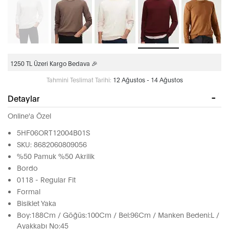
1250 TL Üzeri Kargo Bedava 🎉
Tahmini Teslimat Tarihi:
12 Ağustos - 14 Ağustos
Detaylar
Online'a Özel
5HF06ORT12004B01S
SKU: 8682060809056
%50 Pamuk %50 Akrilik
Bordo
0118 - Regular Fit
Formal
Bisiklet Yaka
Boy:188Cm / Göğüs:100Cm / Bel:96Cm / Manken Bedeni:L /
Ayakkabı No:45