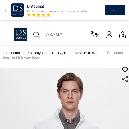
D'S damat
x
İndir
D'S damat mobil uygulamasından devam edin
0
D'S Damat
Koleksiyon
Dış Giyim
Mevsimlik Mont
Ds Damat
Regular Fit Beyaz Mont