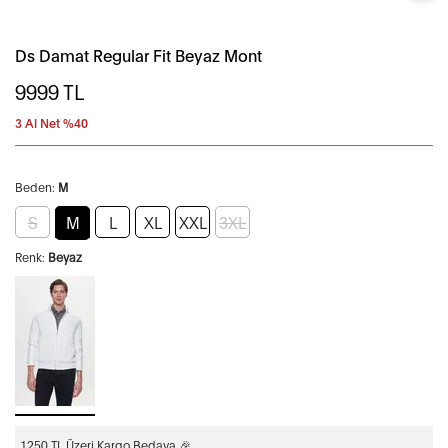
Ds Damat Regular Fit Beyaz Mont
9999
TL
3 Al Net %40
Beden:
M
S
M
L
XL
XXL
3XL
Renk:
Beyaz
1250 TL Üzeri Kargo Bedava 🎉