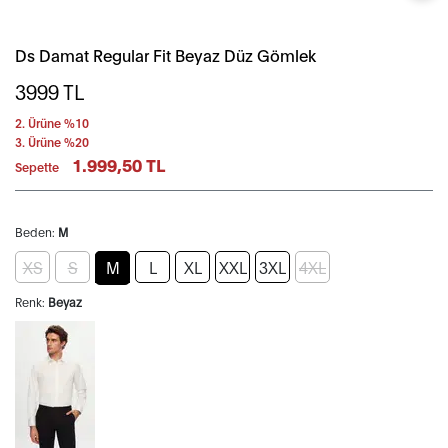
Ds Damat Regular Fit Beyaz Düz Gömlek
3999
TL
2. Ürüne %10
3. Ürüne %20
1.999,50 TL
Sepette
Beden:
M
XS
S
M
L
XL
XXL
3XL
4XL
Renk:
Beyaz