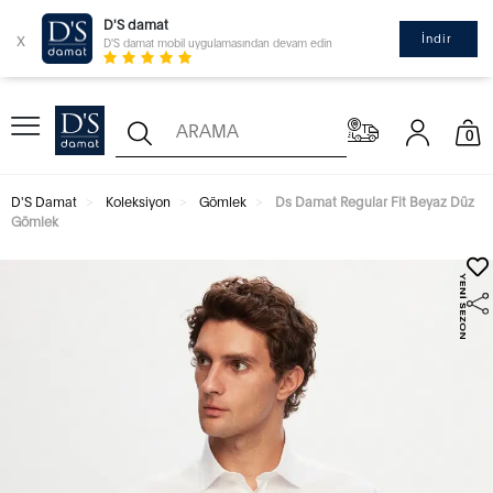
D'S damat
x
İndir
D'S damat mobil uygulamasından devam edin
0
D'S Damat
Koleksiyon
Gömlek
Ds Damat Regular Fit Beyaz Düz
Gömlek