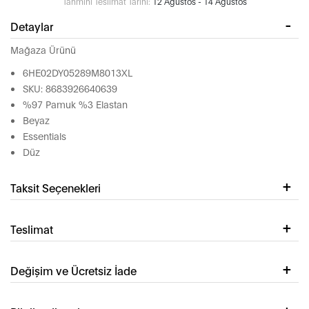
Tahmini Teslimat Tarihi:
12 Ağustos - 14 Ağustos
Detaylar
Mağaza Ürünü
6HE02DY05289M8013XL
SKU: 8683926640639
%97 Pamuk %3 Elastan
Beyaz
Essentials
Düz
Taksit Seçenekleri
Teslimat
Değişim ve Ücretsiz İade