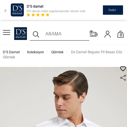
D'S damat
x
İndir
D'S damat mobil uygulamasından devam edin
0
D'S Damat
Koleksiyon
Gömlek
Ds Damat Regular Fit Beyaz Düz
Gömlek