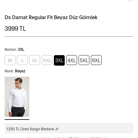
Ds Damat Regular Fit Beyaz Düz Gömlek
3999
TL
Beden:
3XL
M
L
XL
XXL
3XL
4XL
5XL
6XL
Renk:
Beyaz
1250 TL Üzeri Kargo Bedava 🎉