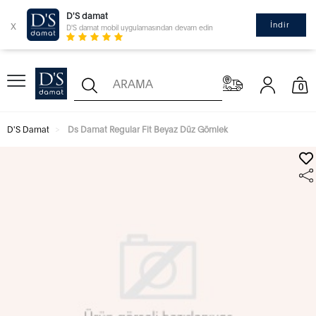
D'S damat
x
İndir
D'S damat mobil uygulamasından devam edin
0
D'S Damat
Ds Damat Regular Fit Beyaz Düz Gömlek