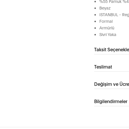
%55 Pamuk %45
Beyaz
ISTANBUL - Regu
Formal
Armürlü
Sivri Yaka
Taksit Seçenekle
Teslimat
Değişim ve Ücre
Bilgilendirmeler