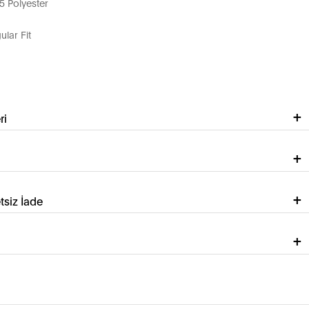
 Polyester
lar Fit
ri
tsiz İade