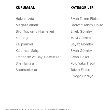
KURUMSAL
KATEGORİLER
Hakkımızda
Siyah Takım Elbise
Mağazalarımız
Lacivert Takım Elbise
Bilgi Toplumu Hizmetleri
Erkek Gömlek
Katalog
Mavi Gömlek
Kalıplarımız
Beyaz Gömlek
Kurumsal Satış
Siyah Gömlek
Franchise ve Bayi Başvuruları
Siyah Ceket
Site Haritası
Polo Yaka Tişört
Sponsorluklar
Takım Elbise
Erkeğe Hediye
© 2020 D’S Damat, bütün hakları saklıdır.