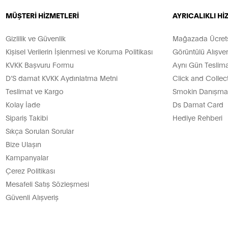
MÜŞTERİ HİZMETLERİ
AYRICALIKLI H
Gizlilik ve Güvenlik
Mağazada Ücretsi
Kişisel Verilerin İşlenmesi ve Koruma Politikası
Görüntülü Alışver
KVKK Başvuru Formu
Aynı Gün Teslima
D’S damat KVKK Aydınlatma Metni
Click and Collec
Teslimat ve Kargo
Smokin Danışman
Kolay İade
Ds Damat Card
Sipariş Takibi
Hediye Rehberi
Sıkça Sorulan Sorular
Bize Ulaşın
Kampanyalar
Çerez Politikası
Mesafeli Satış Sözleşmesi
Güvenli Alışveriş