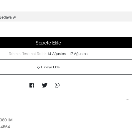
 Bedava 🎉
Sepete Ekle
Tahmini Teslimat Tarihi:
14 Ağustos - 17 Ağustos
Listeye Ekle
90801M
84564