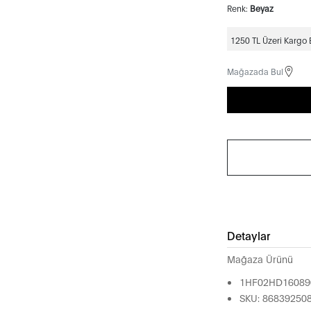
Renk:
Beyaz
1250 TL Üzeri Kargo
Mağazada Bul
Detaylar
Mağaza Ürünü
1HF02HD1608
SKU: 86839250