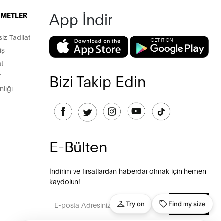
App İndir
İZMETLER
z Tadilat
iş
t
t
Bizi Takip Edin
lığı
E-Bülten
İndirim ve fırsatlardan haberdar olmak için hemen
kaydolun!
GÖNDER