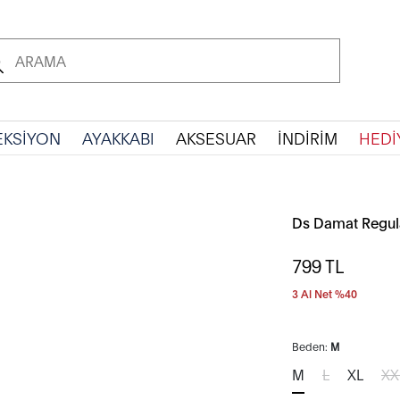
EKSİYON
AYAKKABI
AKSESUAR
İNDİRİM
HEDİ
Ds Damat Regula
799
TL
3 Al Net %40
Beden:
M
M
L
XL
XX