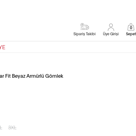
0
Sipariş Takibi
Üye Girişi
Sepet
YE
r Fit Beyaz Armürlü Gömlek
L
3XL