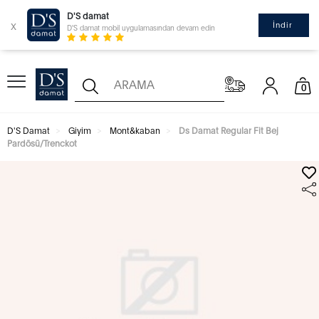
D'S damat
x
İndir
D'S damat mobil uygulamasından devam edin
0
D'S Damat
Giyim
Mont&kaban
Ds Damat Regular Fit Bej
Pardösü/Trenckot