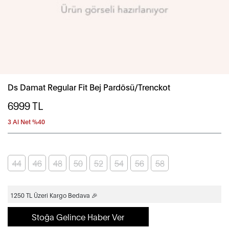
Ds Damat Regular Fit Bej Pardösü/Trenckot
6999
TL
3 Al Net %40
44
46
48
50
52
54
56
58
1250 TL Üzeri Kargo Bedava 🎉
Stoğa Gelince Haber Ver