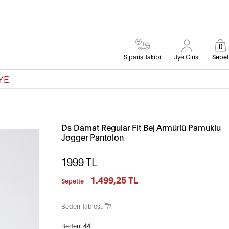
0
Sipariş Takibi
Üye Girişi
Sepet
YE
Ds Damat Regular Fit Bej Armürlü Pamuklu
Jogger Pantolon
1999
TL
1.499,25 TL
Sepette
Beden Tablosu
Beden:
44