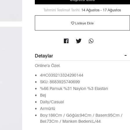
Tahmini Teslimat Tarihi:
14 Ağustos - 17 Ağustos
Listeye Ekle
Detaylar
Online'a Özel.
4HC03S213324290144
SKU: 8683925740699
%66 Pamuk %31 Naylon %3 Elastan
Bej
Daily/Casual
Armürlü
Boy:186Cm / Göğüs:94Cm / Basen:95Cm /
Bel:73Cm / Manken Bedeni:L/44