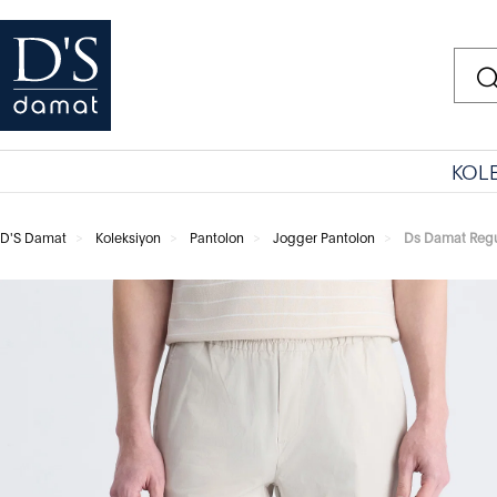
KOL
D'S Damat
Koleksiyon
Pantolon
Jogger Pantolon
Ds Damat Regul