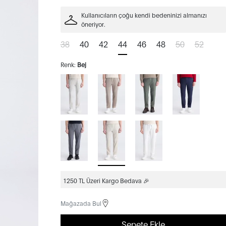
Kullanıcıların çoğu kendi bedeninizi almanızı
öneriyor.
38
40
42
44
46
48
50
52
Renk:
Bej
1250 TL Üzeri Kargo Bedava 🎉
Mağazada Bul
Sepete Ekle