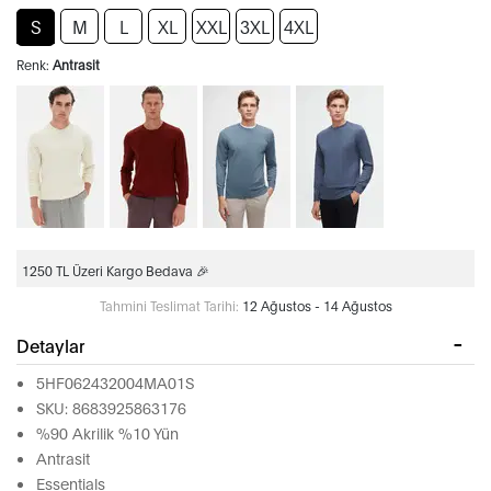
S
M
L
XL
XXL
3XL
4XL
Renk:
Antrasit
1250 TL Üzeri Kargo Bedava 🎉
Tahmini Teslimat Tarihi:
12 Ağustos - 14 Ağustos
Detaylar
5HF062432004MA01S
SKU: 8683925863176
%90 Akrilik %10 Yün
Antrasit
Essentials