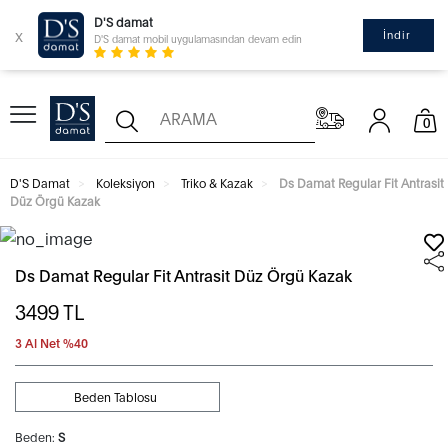
D'S damat
x
İndir
D'S damat mobil uygulamasından devam edin
0
D'S Damat
Koleksiyon
Triko & Kazak
Ds Damat Regular Fit Antrasit
Düz Örgü Kazak
Ds Damat Regular Fit Antrasit Düz Örgü Kazak
3499
TL
3 Al Net %40
Beden Tablosu
Beden:
S