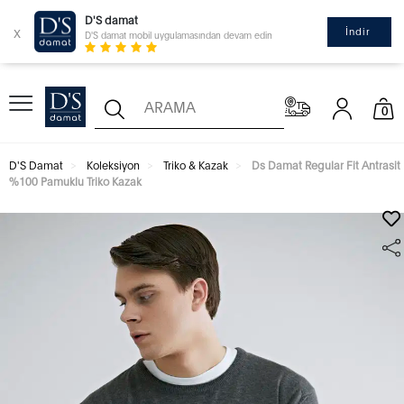
D'S damat
x
İndir
D'S damat mobil uygulamasından devam edin
0
D'S Damat
Koleksiyon
Triko & Kazak
Ds Damat Regular Fit Antrasit
%100 Pamuklu Triko Kazak