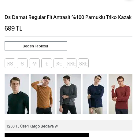
Ds Damat Regular Fit Antrasit %100 Pamuklu Triko Kazak
699
TL
Beden Tablosu
XS
S
M
L
XL
XXL
3XL
1250 TL Üzeri Kargo Bedava 🎉