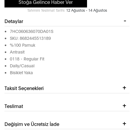
Stoğa Gelince Haber Ver
Tahmini Teslimat Tarihi:
12 Ağustos - 14 Ağustos
Detaylar
7HC060636070DA01S
SKU: 8682445513189
%100 Pamuk
Antrasit
0118 - Regular Fit
Daily/Casual
Bisiklet Yaka
Taksit Seçenekleri
Teslimat
Değişim ve Ücretsiz İade