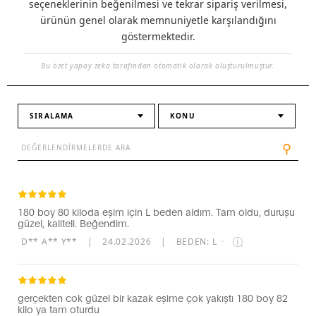
seçeneklerinin beğenilmesi ve tekrar sipariş verilmesi,
ürünün genel olarak memnuniyetle karşılandığını
göstermektedir.
Bu özet yapay zeka tarafından otomatik olarak oluşturulmuştur.
SIRALAMA
KONU
⚲
180 boy 80 kiloda eşim için L beden aldım. Tam oldu, duruşu
güzel, kaliteli. Beğendim.
D** A** Y**
|
24.02.2026
|
BEDEN: L
·
gerçekten cok güzel bir kazak eşime çok yakıştı 180 boy 82
kilo ya tam oturdu