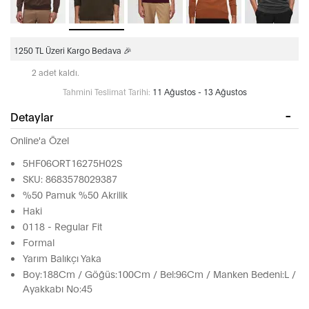
1250 TL Üzeri Kargo Bedava 🎉
2 adet kaldı.
Tahmini Teslimat Tarihi:
11 Ağustos - 13 Ağustos
Detaylar
Online'a Özel
5HF06ORT16275H02S
SKU: 8683578029387
%50 Pamuk %50 Akrilik
Haki
0118 - Regular Fit
Formal
Yarım Balıkçı Yaka
Boy:188Cm / Göğüs:100Cm / Bel:96Cm / Manken Bedeni:L /
Ayakkabı No:45