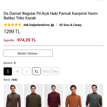
Ds Damat Regular Fit Açık Haki Pamuk Karışımlı Yarım
Balıkçı Triko Kazak
448 Değerlendirme
62 Soru & Cevap
1299
TL
974,25 TL
Sepette
Beden Tablosu
Beden:
S
S
M
L
XL
XXL
3XL
Renk:
Haki