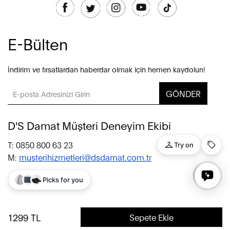
E-Bülten
İndirim ve fırsatlardan haberdar olmak için hemen kaydolun!
GÖNDER
D'S Damat Müşteri Deneyim Ekibi
T: 0850 800 63 23
M:
musterihizmetleri@dsdamat.com.tr
© 2020 D’S Damat, bütün hakları saklıdır.
1299
TL
Sepete Ekle