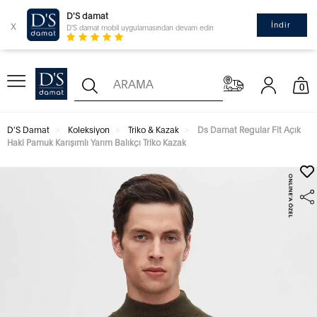
D'S damat
x
İndir
D'S damat mobil uygulamasından devam edin
0
D'S Damat
Koleksiyon
Triko & Kazak
Ds Damat Regular Fit Açık
Haki Pamuk Karışımlı Yarım Balıkçı Triko Kazak