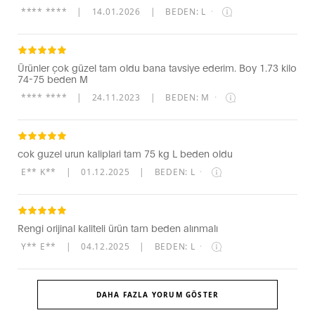
**** ****
|
14.01.2026
|
BEDEN: L
·
Ürünler çok güzel tam oldu bana tavsiye ederim. Boy 1.73 kilo
74-75 beden M
**** ****
|
24.11.2023
|
BEDEN: M
·
cok guzel urun kaliplari tam 75 kg L beden oldu
E** K**
|
01.12.2025
|
BEDEN: L
·
Rengi orijinal kaliteli ürün tam beden alınmalı
Y** E**
|
04.12.2025
|
BEDEN: L
·
DAHA FAZLA YORUM GÖSTER