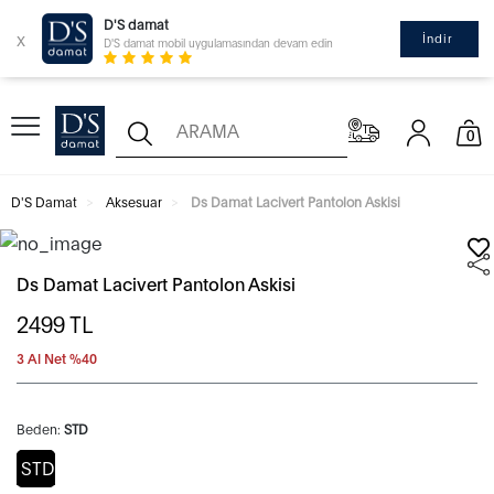
D'S damat
x
İndir
D'S damat mobil uygulamasından devam edin
0
D'S Damat
Aksesuar
Ds Damat Lacivert Pantolon Askisi
Ds Damat Lacivert Pantolon Askisi
2499
TL
3 Al Net %40
Beden:
STD
STD