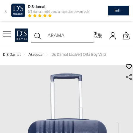
D'S damat
x
İndir
D'S damat mobil uygulamasından devam edin
0
D'S Damat
Aksesuar
Ds Damat Lacivert Orta Boy Valiz