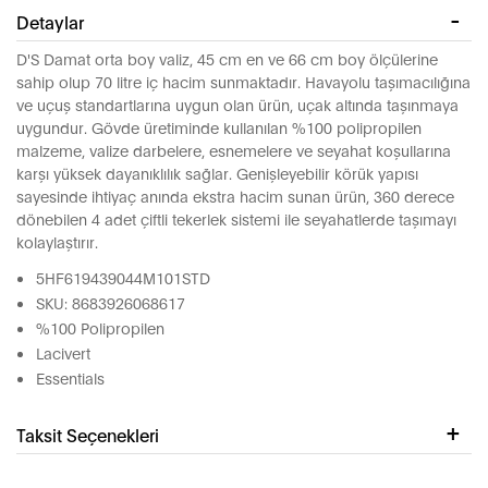
Detaylar
D'S Damat orta boy valiz, 45 cm en ve 66 cm boy ölçülerine
sahip olup 70 litre iç hacim sunmaktadır. Havayolu taşımacılığına
ve uçuş standartlarına uygun olan ürün, uçak altında taşınmaya
uygundur. Gövde üretiminde kullanılan %100 polipropilen
malzeme, valize darbelere, esnemelere ve seyahat koşullarına
karşı yüksek dayanıklılık sağlar. Genişleyebilir körük yapısı
sayesinde ihtiyaç anında ekstra hacim sunan ürün, 360 derece
dönebilen 4 adet çiftli tekerlek sistemi ile seyahatlerde taşımayı
kolaylaştırır.
5HF619439044M101STD
SKU: 8683926068617
%100 Polipropilen
Lacivert
Essentials
Taksit Seçenekleri