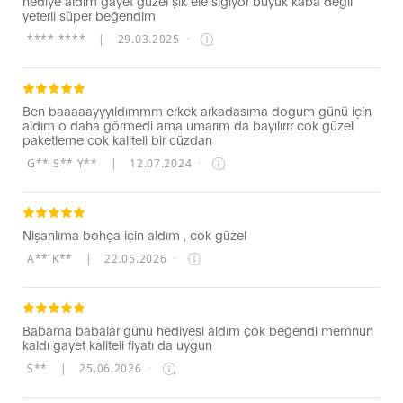
hediye aldım gayet güzel şık ele sığıyor büyük kaba değil
yeterli süper beğendim
**** ****
|
29.03.2025
·
Ben baaaaayyyıldımmm erkek arkadasıma dogum günü için
aldım o daha görmedi ama umarım da bayılırrr cok güzel
paketleme cok kaliteli bir cüzdan
G** S** Y**
|
12.07.2024
·
Nişanlıma bohça için aldım , cok güzel
A** K**
|
22.05.2026
·
Babama babalar günü hediyesi aldım çok beğendi memnun
kaldı gayet kaliteli fiyatı da uygun
S**
|
25.06.2026
·