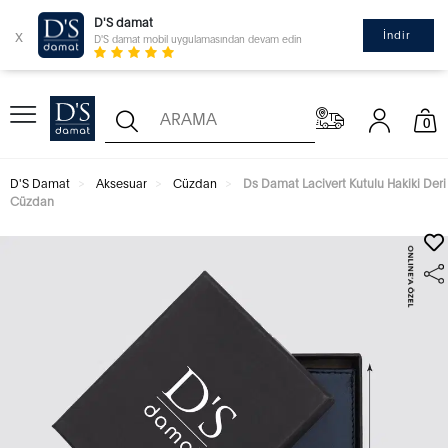
D'S damat
x
İndir
D'S damat mobil uygulamasından devam edin
0
D'S Damat
Aksesuar
Cüzdan
Ds Damat Lacivert Kutulu Hakiki Deri
Cüzdan