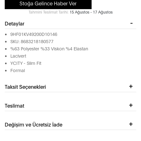
Stoğa Gelince Haber Ver
Tahmini Teslimat Tarihi:
15 Ağustos - 17 Ağustos
Detaylar
9HF01KV49200D10146
SKU: 8683218180577
%63 Polyester %33 Viskon %4 Elastan
Lacivert
YCITY - Slim Fit
Formal
Taksit Seçenekleri
Teslimat
Değişim ve Ücretsiz İade