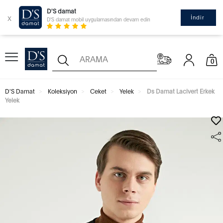
D'S damat
x
İndir
D'S damat mobil uygulamasından devam edin
0
D'S Damat
Koleksiyon
Ceket
Yelek
Ds Damat Lacivert Erkek
Yelek