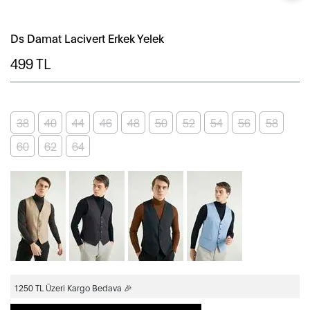
Ds Damat Lacivert Erkek Yelek
499
TL
38
40
44
46
48
50
52
54
56
58
60
62
64
1250 TL Üzeri Kargo Bedava 🎉