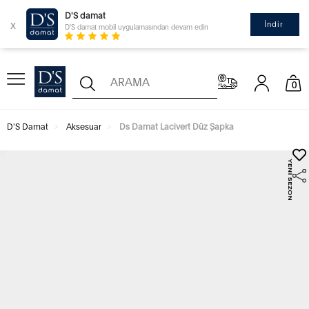
D'S damat
x
İndir
D'S damat mobil uygulamasından devam edin
0
D'S Damat
Aksesuar
Ds Damat Lacivert Düz Şapka