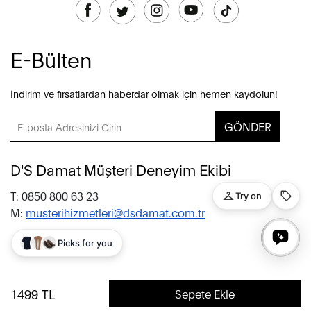
E-Bülten
İndirim ve fırsatlardan haberdar olmak için hemen kaydolun!
GÖNDER
D'S Damat Müşteri Deneyim Ekibi
T: 0850 800 63 23
M:
musterihizmetleri@dsdamat.com.tr
© 2020 D’S Damat, bütün hakları saklıdır.
1499
TL
Sepete Ekle