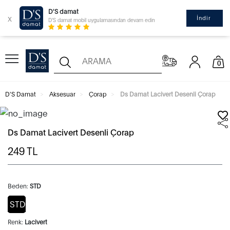
D'S damat
x
İndir
D'S damat mobil uygulamasından devam edin
0
D'S Damat
Aksesuar
Çorap
Ds Damat Lacivert Desenli Çorap
Ds Damat Lacivert Desenli Çorap
249
TL
Beden:
STD
STD
Renk:
Lacivert