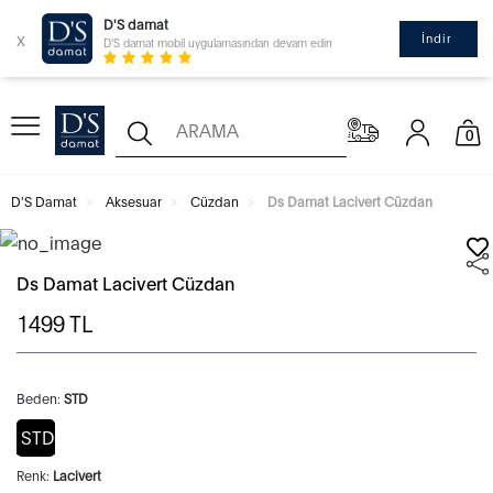
D'S damat
x
İndir
D'S damat mobil uygulamasından devam edin
0
D'S Damat
Aksesuar
Cüzdan
Ds Damat Lacivert Cüzdan
Ds Damat Lacivert Cüzdan
1499
TL
Beden:
STD
STD
Renk:
Lacivert