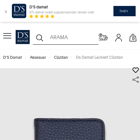
D'S damat
x
İndir
D'S damat mobil uygulamasından devam edin
0
D'S Damat
Aksesuar
Cüzdan
Ds Damat Lacivert Cüzdan