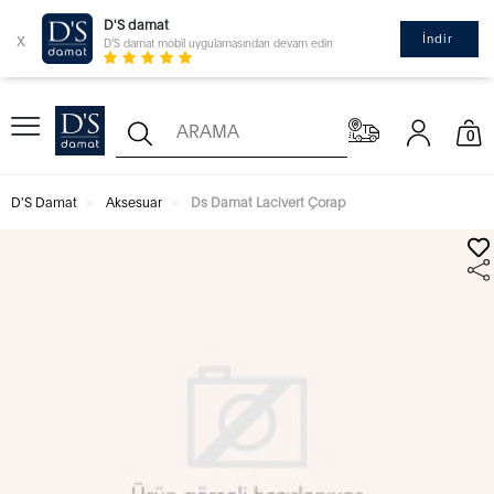
D'S damat
x
İndir
D'S damat mobil uygulamasından devam edin
0
D'S Damat
Aksesuar
Ds Damat Lacivert Çorap