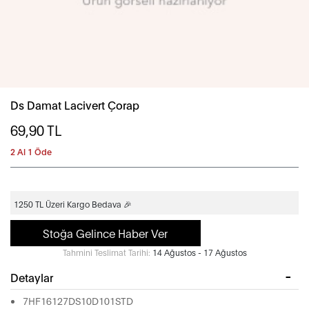
Ds Damat Lacivert Çorap
69,90
TL
2 Al 1 Öde
1250 TL Üzeri Kargo Bedava 🎉
Stoğa Gelince Haber Ver
Tahmini Teslimat Tarihi:
14 Ağustos - 17 Ağustos
Detaylar
7HF16127DS10D101STD