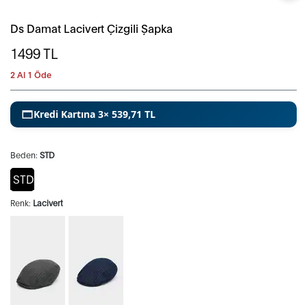
Ds Damat Lacivert Çizgili Şapka
1499
TL
2 Al 1 Öde
Kredi Kartına 3× 539,71 TL
Beden:
STD
STD
Renk:
Lacivert