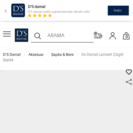
D'S damat
x
İndir
D'S damat mobil uygulamasından devam edin
0
D'S Damat
Aksesuar
Şapka & Bere
Ds Damat Lacivert Çizgili
Şapka