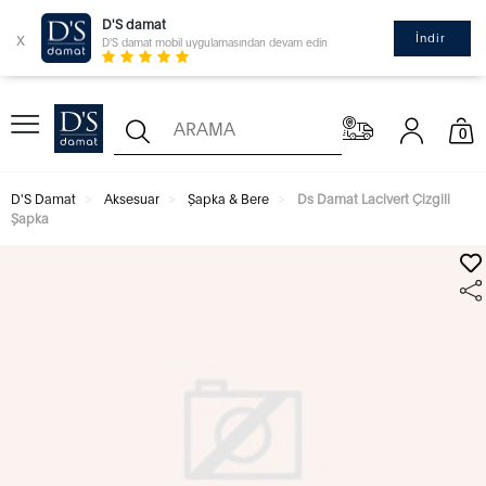
D'S damat
x
İndir
D'S damat mobil uygulamasından devam edin
0
D'S Damat
Aksesuar
Şapka & Bere
Ds Damat Lacivert Çizgili
Şapka