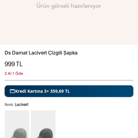
Ds Damat Lacivert Çizgili Şapka
999
TL
2 Al 1 Öde
Kredi Kartına 3× 359,69 TL
Renk:
Lacivert