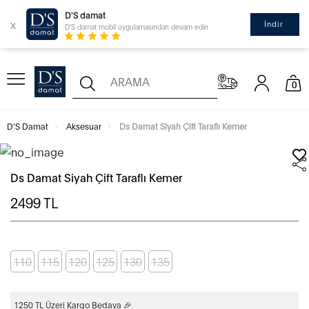
D'S damat
x
İndir
D'S damat mobil uygulamasından devam edin
0
D'S Damat
Aksesuar
Ds Damat Siyah Çift Taraflı Kemer
Ds Damat Siyah Çift Taraflı Kemer
2499
TL
110
115
120
125
130
135
1250 TL Üzeri Kargo Bedava 🎉