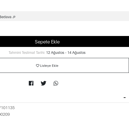
 Bedava 🎉
Sepete Ekle
Tahmini Teslimat Tarihi:
12 Ağustos - 14 Ağustos
Listeye Ekle
Y101135
00209