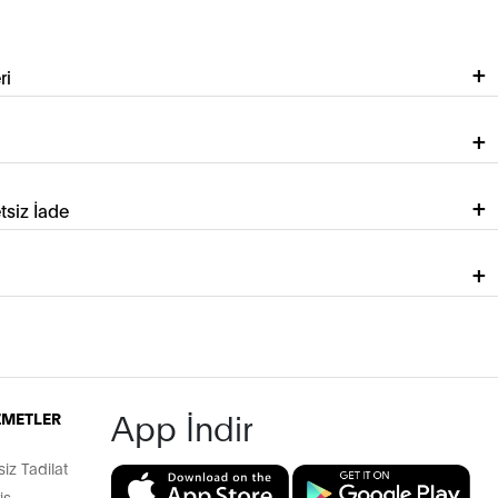
ri
tsiz İade
App İndir
İZMETLER
z Tadilat
iş