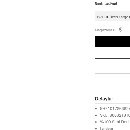
Renk:
Lacivert
1250 TL Üzeri Kargo
Mağazada Bul
Detaylar
9HF1017S6362
SKU: 86832181
%100 Suni Deri
Lacivert