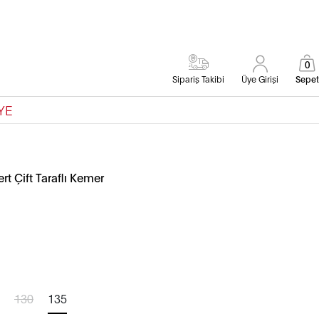
0
Sipariş Takibi
Üye Girişi
Sepet
YE
t Çift Taraflı Kemer
130
135