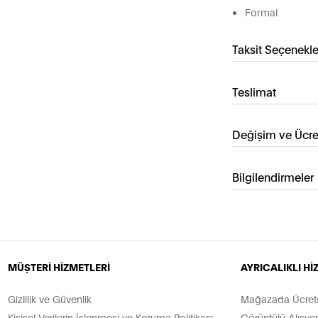
Formal
Taksit Seçenekle
Teslimat
Değişim ve Ücre
Bilgilendirmeler
MÜŞTERİ HİZMETLERİ
AYRICALIKLI H
Gizlilik ve Güvenlik
Mağazada Ücretsi
Kişisel Verilerin İşlenmesi ve Koruma Politikası
Görüntülü Alışver