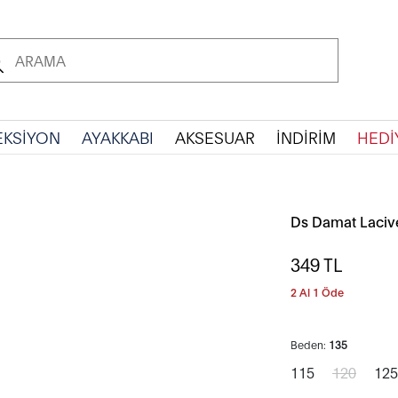
EKSİYON
AYAKKABI
AKSESUAR
İNDİRİM
HEDİ
Ds Damat Laciver
349
TL
2 Al 1 Öde
Beden:
135
115
120
125