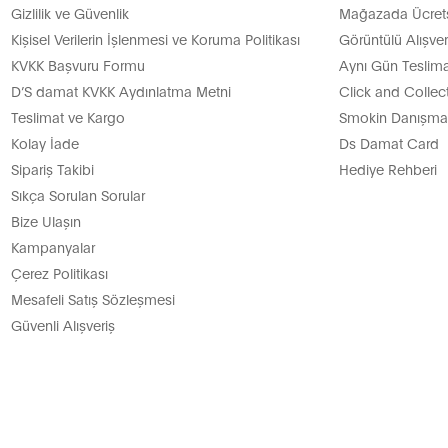
Gizlilik ve Güvenlik
Mağazada Ücretsi
Kişisel Verilerin İşlenmesi ve Koruma Politikası
Görüntülü Alışver
KVKK Başvuru Formu
Aynı Gün Teslima
D’S damat KVKK Aydınlatma Metni
Click and Collec
Teslimat ve Kargo
Smokin Danışman
Kolay İade
Ds Damat Card
Sipariş Takibi
Hediye Rehberi
Sıkça Sorulan Sorular
Bize Ulaşın
Kampanyalar
Çerez Politikası
Mesafeli Satış Sözleşmesi
Güvenli Alışveriş