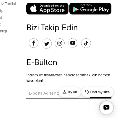
z Tadilat
iş
t
t
Bizi Takip Edin
lığı
E-Bülten
İndirim ve fırsatlardan haberdar olmak için hemen
kaydolun!
GÖNDER