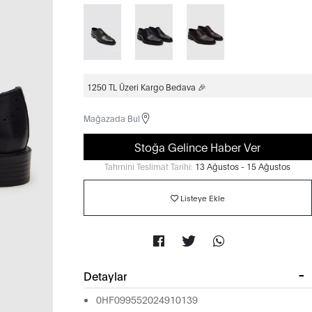
1250 TL Üzeri Kargo Bedava 🎉
Mağazada Bul
Stoğa Gelince Haber Ver
Tahmini Teslimat Tarihi:
13 Ağustos - 15 Ağustos
Listeye Ekle
Detaylar
0HF099552024910139