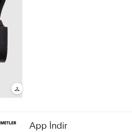
App İndir
İZMETLER