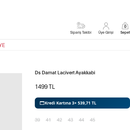
0
Sipariş Takibi
Üye Girişi
Sepet
YE
Ds Damat Lacivert Ayakkabi
1499
TL
Kredi Kartına 3× 539,71 TL
39
41
42
43
44
45