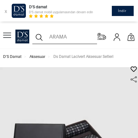
D'S damat
x
İndir
D'S damat mobil uygulamasından devam edin
0
D'S Damat
Aksesuar
Ds Damat Lacivert Aksesuar Setleri