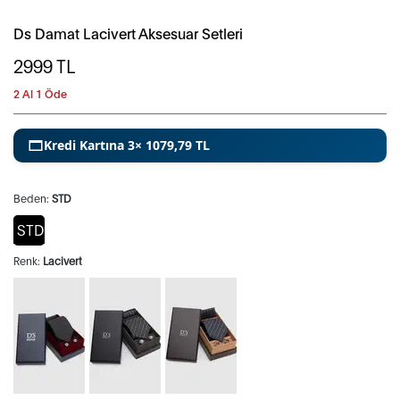
Ds Damat Lacivert Aksesuar Setleri
2999
TL
2 Al 1 Öde
Kredi Kartına 3× 1079,79 TL
Beden:
STD
STD
Renk:
Lacivert