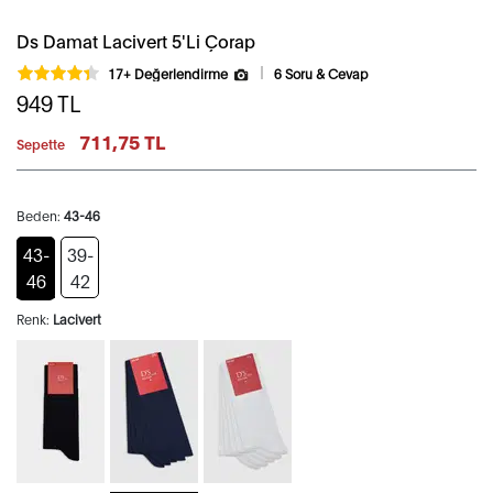
Ds Damat Lacivert 5'Li Çorap
17+ Değerlendirme
6 Soru & Cevap
949
TL
711,75 TL
Sepette
Beden:
43-46
43-
39-
46
42
Renk:
Lacivert