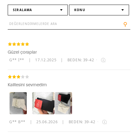
SIRALAMA
KONU
⚲
Güzel çoraplar
G** İ**
|
17.12.2025
|
BEDEN: 39-42
·
Kalitesini sevmedim
G** B**
|
25.06.2026
|
BEDEN: 39-42
·