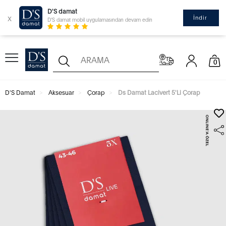
D'S damat
x
İndir
D'S damat mobil uygulamasından devam edin
0
D'S Damat
Aksesuar
Çorap
Ds Damat Lacivert 5'Li Çorap