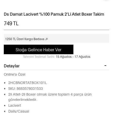
Ds Damat Lacivert %100 Pamuk 2'Li Atlet Boxer Takim
749
TL
1250 TL Üzeri Kargo Bedava 🎉
Stoğa Gelince Haber Ver
Tahmini Teslimat Tarihi:
15 Ağustos - 17 Ağustos
Detaylar
Online'a Özel
2HCBNORTATBOX101L
SKU: 8683578031533
2li Atlet-2li Boxer olmak üzere toplam 4 parça ürün
gönderilmektedir.
Lacivert
Daily/Casual