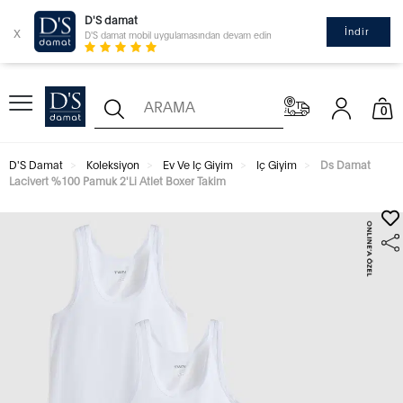
D'S damat
x
İndir
D'S damat mobil uygulamasından devam edin
0
D'S Damat
Koleksiyon
Ev Ve Iç Giyim
Iç Giyim
Ds Damat
Lacivert %100 Pamuk 2'Li Atlet Boxer Takim