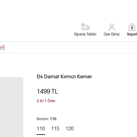
0
Sipariş Takibi
Üye Girişi
Sepet
YE
Ds Damat Kırmızı Kemer
1499
TL
2 Al 1 Öde
Beden:
110
110
115
120