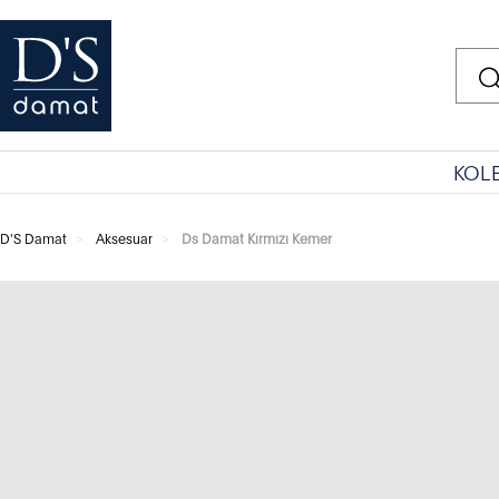
KOL
D'S Damat
Aksesuar
Ds Damat Kırmızı Kemer