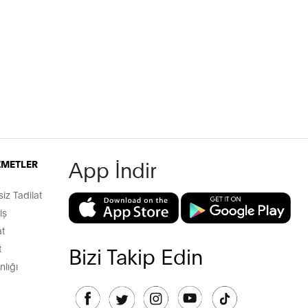
App İndir
İZMETLER
z Tadilat
iş
t
t
Bizi Takip Edin
lığı