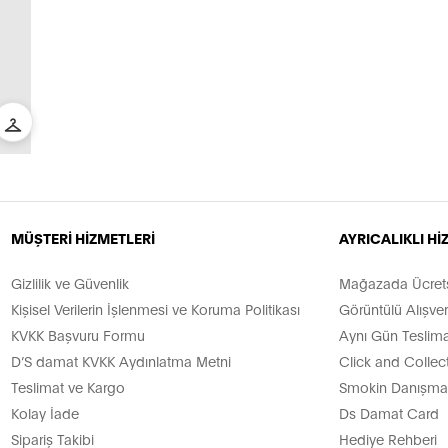
MÜŞTERİ HİZMETLERİ
AYRICALIKLI H
Gizlilik ve Güvenlik
Mağazada Ücretsi
Kişisel Verilerin İşlenmesi ve Koruma Politikası
Görüntülü Alışver
KVKK Başvuru Formu
Aynı Gün Teslima
D’S damat KVKK Aydınlatma Metni
Click and Collec
Teslimat ve Kargo
Smokin Danışman
Kolay İade
Ds Damat Card
Sipariş Takibi
Hediye Rehberi