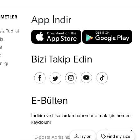
App İndir
İZMETLER
z Tadilat
iş
t
t
Bizi Takip Edin
lığı
E-Bülten
İndirim ve fırsatlardan haberdar olmak için hemen
kaydolun!
GÖNDER