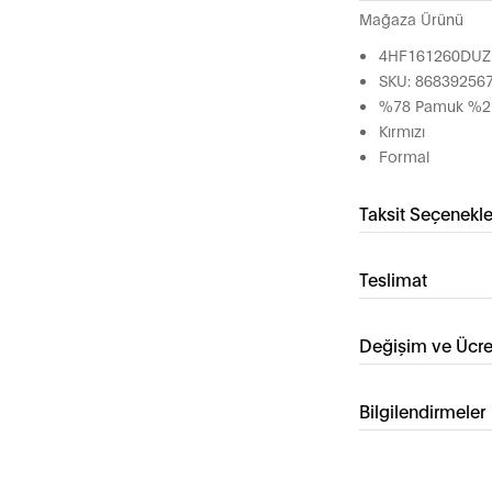
Mağaza Ürünü
4HF161260DUZ
SKU: 86839256
%78 Pamuk %21 
Kırmızı
Formal
Taksit Seçenekle
Teslimat
Değişim ve Ücre
Bilgilendirmeler