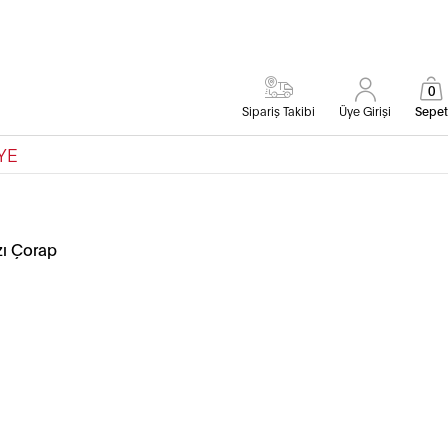
0
Sipariş Takibi
Üye Girişi
Sepet
YE
zı Çorap