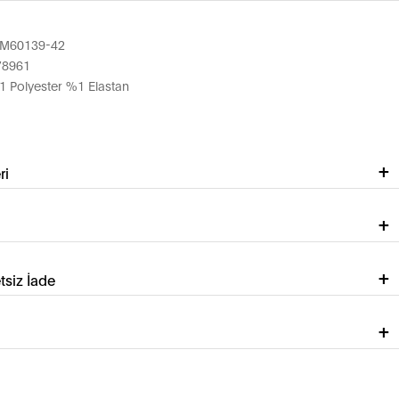
M60139-42
78961
Polyester %1 Elastan
ri
tsiz İade