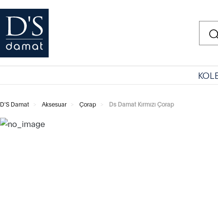
KOL
D'S Damat
Aksesuar
Çorap
Ds Damat Kırmızı Çorap