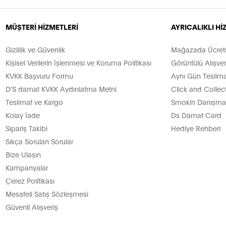
MÜŞTERİ HİZMETLERİ
AYRICALIKLI H
Gizlilik ve Güvenlik
Mağazada Ücretsi
Kişisel Verilerin İşlenmesi ve Koruma Politikası
Görüntülü Alışver
KVKK Başvuru Formu
Aynı Gün Teslima
D’S damat KVKK Aydınlatma Metni
Click and Collec
Teslimat ve Kargo
Smokin Danışman
Kolay İade
Ds Damat Card
Sipariş Takibi
Hediye Rehberi
Sıkça Sorulan Sorular
Bize Ulaşın
Kampanyalar
Çerez Politikası
Mesafeli Satış Sözleşmesi
Güvenli Alışveriş