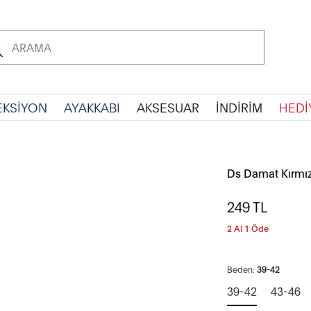
EKSİYON
AYAKKABI
AKSESUAR
İNDİRİM
HEDİ
Ds Damat Kırmı
249
TL
2 Al 1 Öde
Beden:
39-42
39-42
43-46