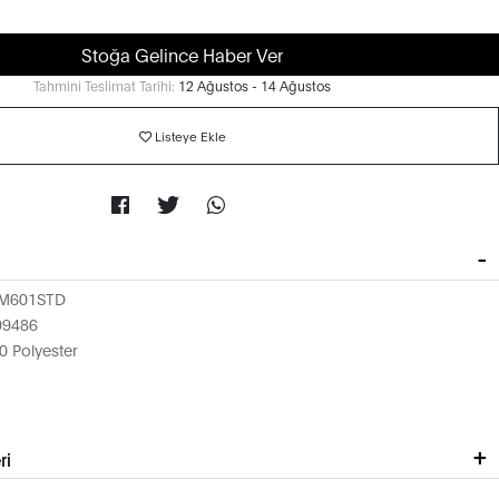
Stoğa Gelince Haber Ver
Tahmini Teslimat Tarihi:
12 Ağustos - 14 Ağustos
Listeye Ekle
M601STD
99486
 Polyester
ri