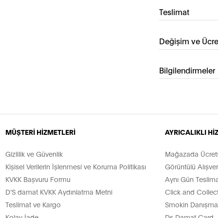
Teslimat
Değişim ve Ücre
Bilgilendirmeler
MÜŞTERİ HİZMETLERİ
AYRICALIKLI H
Gizlilik ve Güvenlik
Mağazada Ücretsi
Kişisel Verilerin İşlenmesi ve Koruma Politikası
Görüntülü Alışver
KVKK Başvuru Formu
Aynı Gün Teslima
D’S damat KVKK Aydınlatma Metni
Click and Collec
Teslimat ve Kargo
Smokin Danışman
Kolay İade
Ds Damat Card