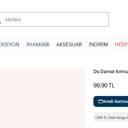
EKSİYON
AYAKKABI
AKSESUAR
İNDİRİM
HEDİ
Ds Damat Kırmı
99,90
TL
Kredi Kartın
1250 TL Üzeri Kargo