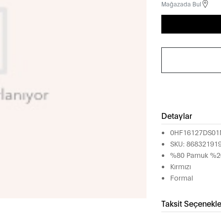
Mağazada Bul
Detaylar
0HF16127DS01
SKU: 86832191
%80 Pamuk %20
Kırmızı
Formal
Taksit Seçenekle