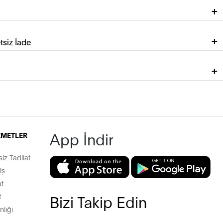
tsiz İade
App İndir
İZMETLER
z Tadilat
iş
t
t
Bizi Takip Edin
lığı