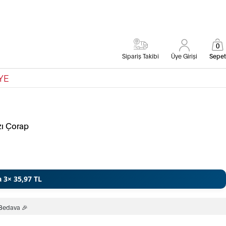
0
Sipariş Takibi
Üye Girişi
Sepet
YE
zı Çorap
a 3× 35,97 TL
 Bedava 🎉