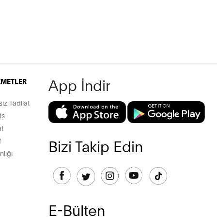
App İndir
İZMETLER
z Tadilat
iş
t
t
Bizi Takip Edin
lığı
E-Bülten