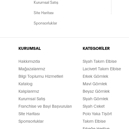
Kurumsal Satış
Site Haritası
Sponsorluklar
KURUMSAL
KATEGORİLER
Hakkımızda
Siyah Takım Elbise
Mağazalarımız
Lacivert Takım Elbise
Bilgi Toplumu Hizmetleri
Erkek Gömlek
Katalog
Mavi Gömlek
Kalıplarımız
Beyaz Gömlek
Kurumsal Satış
Siyah Gömlek
Franchise ve Bayi Başvuruları
Siyah Ceket
Site Haritası
Polo Yaka Tişört
Sponsorluklar
Takım Elbise
Erkeğe Hediye