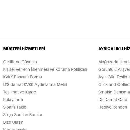
MÜŞTERİ HİZMETLERİ
AYRICALIKLI H
Gizlilik ve Güvenlik
Mağazada Ücretsi
Kişisel Verilerin İşlenmesi ve Koruma Politikası
Görüntülü Alışver
KVKK Başvuru Formu
Aynı Gün Teslima
D’S damat KVKK Aydınlatma Metni
Click and Collec
Teslimat ve Kargo
Smokin Danışman
Kolay İade
Ds Damat Card
Sipariş Takibi
Hediye Rehberi
Sıkça Sorulan Sorular
Bize Ulaşın
Kampanyalar