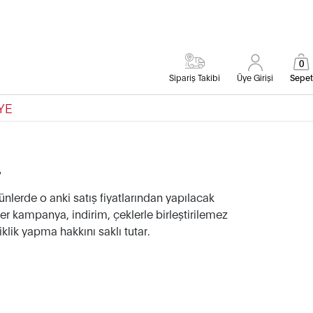
0
Sipariş Takibi
Üye Girişi
Sepet
YE
4
lerde o anki satış fiyatlarından yapılacak
ğer kampanya, indirim, çeklerle birleştirilemez
ik yapma hakkını saklı tutar.