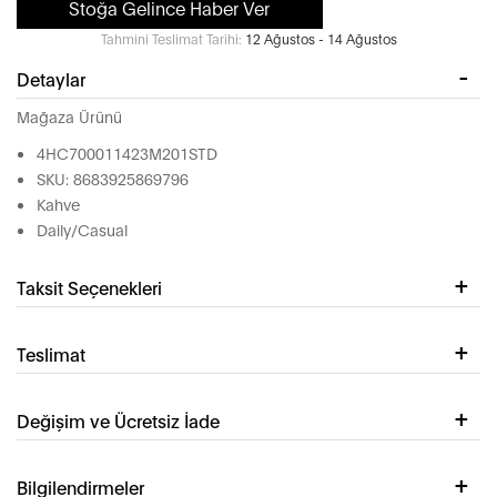
Stoğa Gelince Haber Ver
Tahmini Teslimat Tarihi:
12 Ağustos - 14 Ağustos
Detaylar
Mağaza Ürünü
4HC700011423M201STD
SKU: 8683925869796
Kahve
Daily/Casual
Taksit Seçenekleri
Teslimat
Değişim ve Ücretsiz İade
Bilgilendirmeler