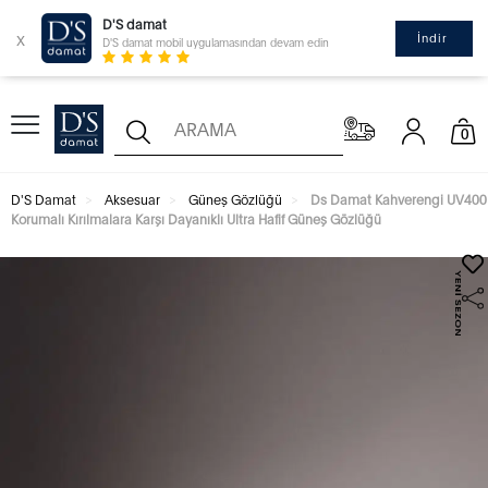
D'S damat
x
İndir
D'S damat mobil uygulamasından devam edin
0
D'S Damat
Aksesuar
Güneş Gözlüğü
Ds Damat Kahverengi UV400
Korumalı Kırılmalara Karşı Dayanıklı Ultra Hafif Güneş Gözlüğü