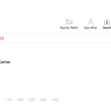
0
Sipariş Takibi
Üye Girişi
Sepet
YE
 Kemer
115
120
125
130
135