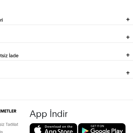
ri
tsiz İade
App İndir
İZMETLER
z Tadilat
iş