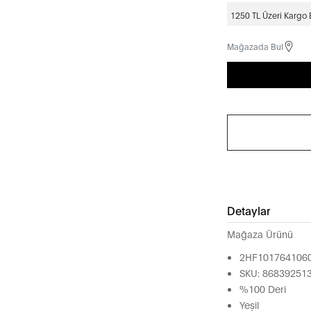
1250 TL Üzeri Kargo
Mağazada Bul
Detaylar
Mağaza Ürünü
2HF101764106
SKU: 86839251
%100 Deri
Yeşil