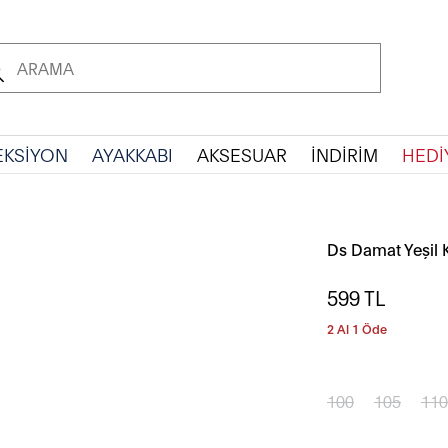
EKSİYON
AYAKKABI
AKSESUAR
İNDİRİM
HEDİ
Ds Damat Yeşil
599
TL
2 Al 1 Öde
100
105
110