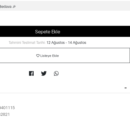
 Bedava 🎉
Sepete Ekle
Tahmini Teslimat Tarihi:
12 Ağustos - 14 Ağustos
Listeye Ekle
0401115
32821