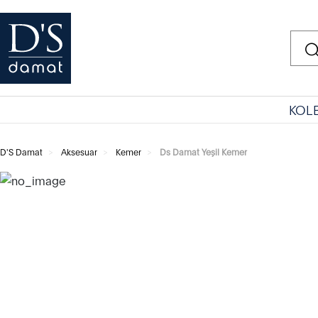
KOL
D'S Damat
Aksesuar
Kemer
Ds Damat Yeşil Kemer