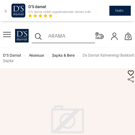
D'S damat
x
İndir
D'S damat mobil uygulamasından devam edin
0
D'S Damat
Aksesuar
Şapka & Bere
Ds Damat Kahverengi Balıksırtı
Şapka