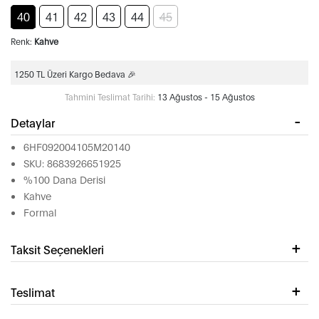
40
41
42
43
44
45
Renk:
Kahve
1250 TL Üzeri Kargo Bedava 🎉
Tahmini Teslimat Tarihi:
13 Ağustos - 15 Ağustos
Detaylar
6HF092004105M20140
SKU: 8683926651925
%100 Dana Derisi
Kahve
Formal
Taksit Seçenekleri
Teslimat