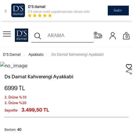
D'S damat
x
İndir
D'S damat mobil uygulamasından devam edin
0
D'S Damat
Ayakkabı
Ds Damat Kahverengi Ayakkabi
Ds Damat Kahverengi Ayakkabi
6999
TL
2. Ürüne %10
3. Ürüne %20
3.499,50 TL
Sepette
Beden:
40