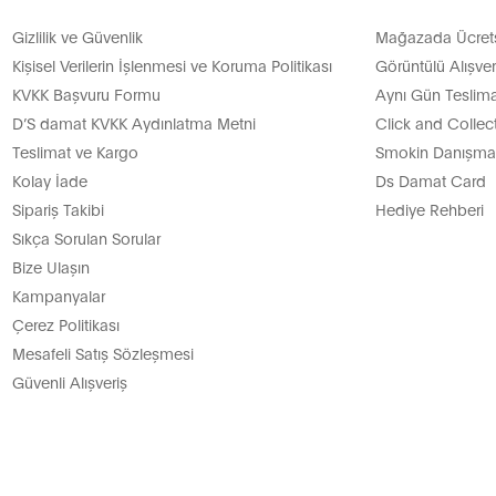
Gizlilik ve Güvenlik
Mağazada Ücretsi
Kişisel Verilerin İşlenmesi ve Koruma Politikası
Görüntülü Alışver
KVKK Başvuru Formu
Aynı Gün Teslima
D’S damat KVKK Aydınlatma Metni
Click and Collec
Teslimat ve Kargo
Smokin Danışman
Kolay İade
Ds Damat Card
Sipariş Takibi
Hediye Rehberi
Sıkça Sorulan Sorular
Bize Ulaşın
Kampanyalar
Çerez Politikası
Mesafeli Satış Sözleşmesi
Güvenli Alışveriş