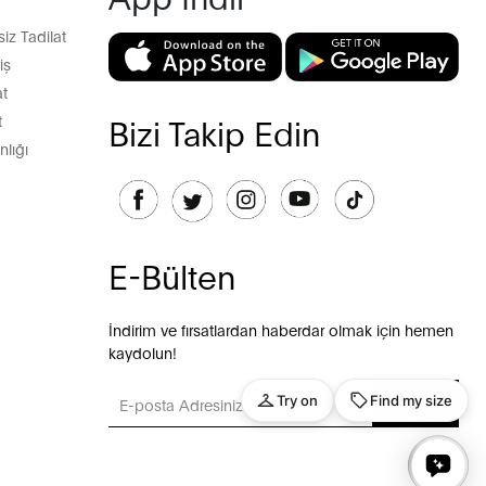
z Tadilat
iş
t
t
Bizi Takip Edin
lığı
E-Bülten
İndirim ve fırsatlardan haberdar olmak için hemen
kaydolun!
GÖNDER