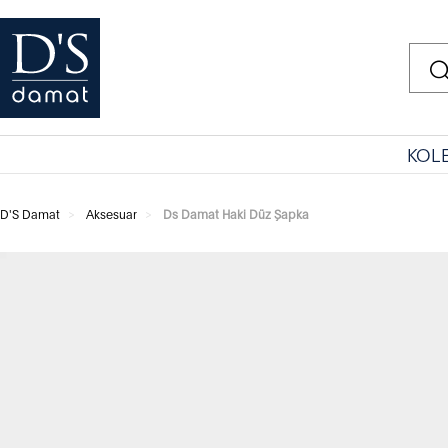
KOL
D'S Damat
Aksesuar
Ds Damat Haki Düz Şapka