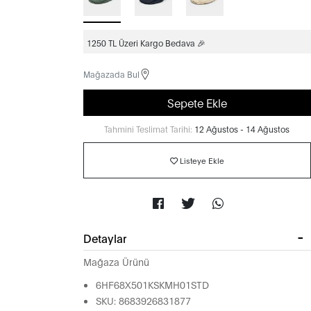
1250 TL Üzeri Kargo Bedava 🎉
Mağazada Bul
Sepete Ekle
Tahmini Teslimat Tarihi:
12 Ağustos - 14 Ağustos
Listeye Ekle
Detaylar
Mağaza Ürünü
6HF68X501KSKMH01STD
SKU: 8683926831877