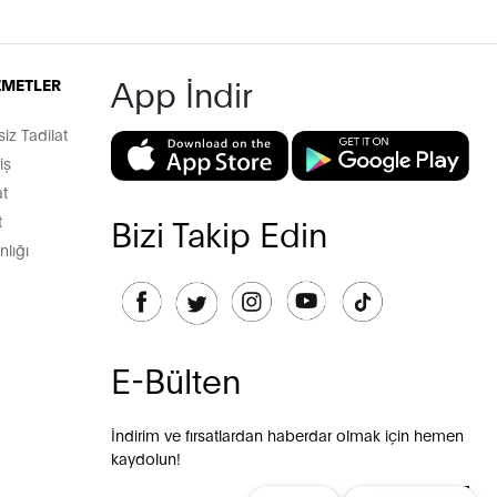
App İndir
İZMETLER
z Tadilat
iş
t
t
Bizi Takip Edin
lığı
E-Bülten
İndirim ve fırsatlardan haberdar olmak için hemen
kaydolun!