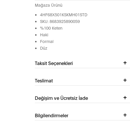
Mağaza Ürünü
4HF68X501KSKMH01STD
SKU: 8683925890059
%100 Keten
Haki
Formal
Düz
Taksit Seçenekleri
Teslimat
Değişim ve Ücretsiz İade
Bilgilendirmeler