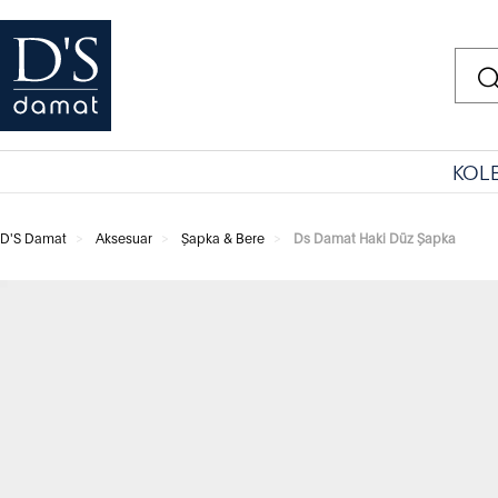
KOL
D'S Damat
Aksesuar
Şapka & Bere
Ds Damat Haki Düz Şapka