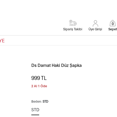
0
Sipariş Takibi
Üye Girişi
Sepet
YE
Ds Damat Haki Düz Şapka
999
TL
2 Al 1 Öde
Beden:
STD
STD