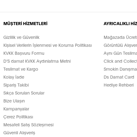
MÜŞTERİ HİZMETLERİ
AYRICALIKLI H
Gizlilik ve Güvenlik
Mağazada Ücretsi
Kişisel Verilerin İşlenmesi ve Koruma Politikası
Görüntülü Alışver
KVKK Başvuru Formu
Aynı Gün Teslima
D’S damat KVKK Aydınlatma Metni
Click and Collec
Teslimat ve Kargo
Smokin Danışman
Kolay İade
Ds Damat Card
Sipariş Takibi
Hediye Rehberi
Sıkça Sorulan Sorular
Bize Ulaşın
Kampanyalar
Çerez Politikası
Mesafeli Satış Sözleşmesi
Güvenli Alışveriş