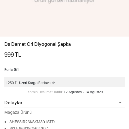
Ds Damat Gri Diyogonal Şapka
999
TL
Renk:
Gri
1250 TL Üzeri Kargo Bedava 🎉
Tahmini Teslimat Tarihi:
12 Ağustos - 14 Ağustos
Detaylar
Mağaza Ürünü
3HF68IR26KSKM301STD
SKU: 8683925627631