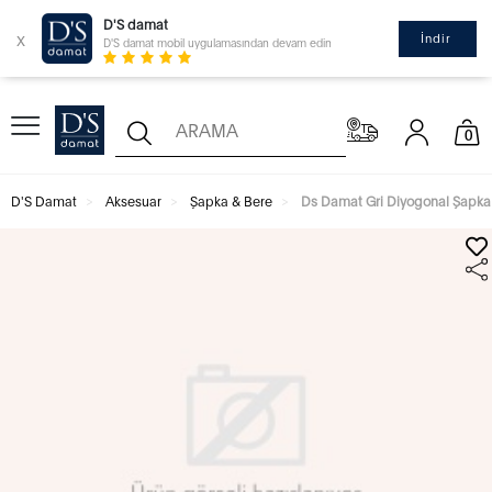
D'S damat
x
İndir
D'S damat mobil uygulamasından devam edin
0
D'S Damat
Aksesuar
Şapka & Bere
Ds Damat Gri Diyogonal Şapka