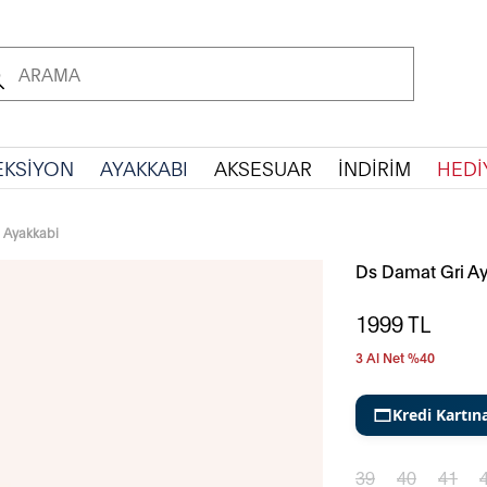
EKSİYON
AYAKKABI
AKSESUAR
İNDİRİM
HEDİ
 Ayakkabi
Ds Damat Gri A
1999
TL
3 Al Net %40
Kredi Kartın
39
40
41