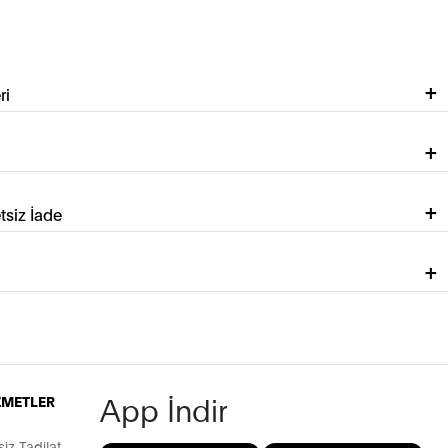
ri
tsiz İade
App İndir
İZMETLER
z Tadilat