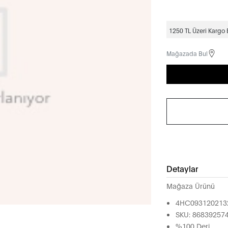
1250 TL Üzeri Kargo
Mağazada Bul
Detaylar
Mağaza Ürünü
4HC093120213
SKU: 86839257
%100 Deri