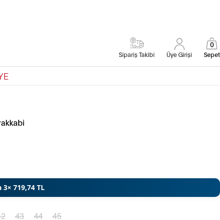
0
Sipariş Takibi
Üye Girişi
Sepet
YE
yakkabi
a 3× 719,74 TL
42
43
44
45