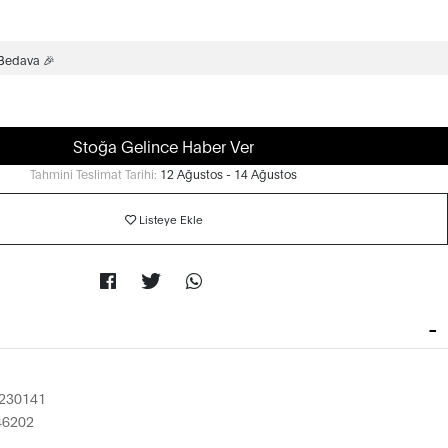
 Bedava 🎉
Stoğa Gelince Haber Ver
Tahmini Teslimat Tarihi:
12 Ağustos - 14 Ağustos
Listeye Ekle
230141
46202