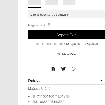
1250 TL Üzeri Kargo Bedava 🎉
Mağazada Bul
Sepete Ekle
Tahmini Teslimat Tarihi:
12 Ağustos - 14 Ağustos
Listeye Ekle
Detaylar
Mağaza Ürünü
3HC1100110071E01STD
SKU: 8683925443569