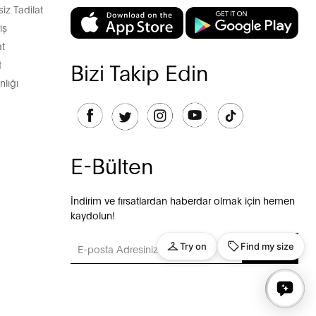
z Tadilat
iş
t
t
Bizi Takip Edin
lığı
E-Bülten
İndirim ve fırsatlardan haberdar olmak için hemen
kaydolun!
GÖNDER