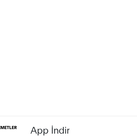
App İndir
İZMETLER