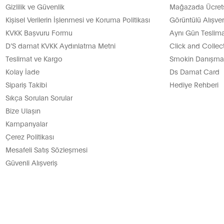
Gizlilik ve Güvenlik
Mağazada Ücretsi
Kişisel Verilerin İşlenmesi ve Koruma Politikası
Görüntülü Alışver
KVKK Başvuru Formu
Aynı Gün Teslima
D’S damat KVKK Aydınlatma Metni
Click and Collec
Teslimat ve Kargo
Smokin Danışman
Kolay İade
Ds Damat Card
Sipariş Takibi
Hediye Rehberi
Sıkça Sorulan Sorular
Bize Ulaşın
Kampanyalar
Çerez Politikası
Mesafeli Satış Sözleşmesi
Güvenli Alışveriş