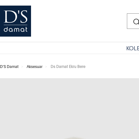
KOL
D'S Damat
Aksesuar
Ds Damat Ekru Bere