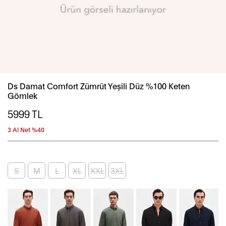
Ds Damat Comfort Zümrüt Yeşili Düz %100 Keten
Gömlek
5999
TL
3 Al Net %40
S
M
L
XL
XXL
3XL