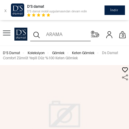
D'S damat
x
İndir
D'S damat mobil uygulamasından devam edin
0
D'S Damat
Koleksiyon
Gömlek
Keten Gömlek
Ds Damat
Comfort Zümrüt Yeşili Düz %100 Keten Gömlek