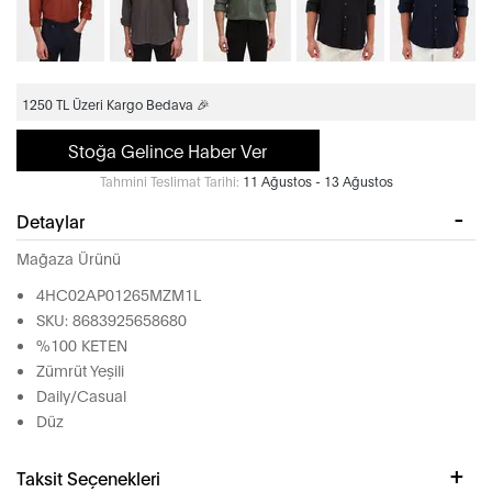
1250 TL Üzeri Kargo Bedava 🎉
Stoğa Gelince Haber Ver
Tahmini Teslimat Tarihi:
11 Ağustos - 13 Ağustos
Detaylar
Mağaza Ürünü
4HC02AP01265MZM1L
SKU: 8683925658680
%100 KETEN
Zümrüt Yeşili
Daily/Casual
Düz
Taksit Seçenekleri