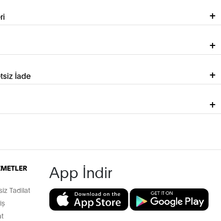
ri
tsiz İade
App İndir
İZMETLER
z Tadilat
iş
t