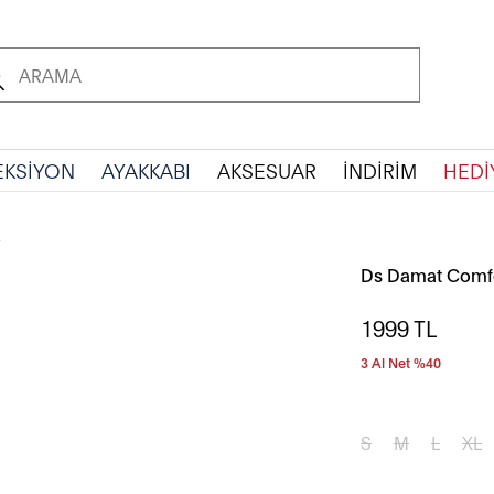
EKSİYON
AYAKKABI
AKSESUAR
İNDİRİM
HEDİ
Ds Damat Comfo
1999
TL
3 Al Net %40
S
M
L
XL