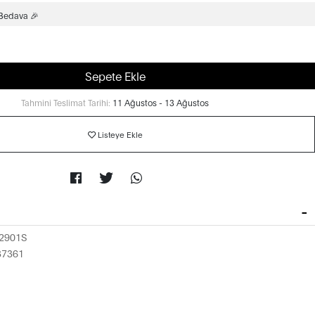
 Bedava 🎉
Sepete Ekle
Tahmini Teslimat Tarihi:
11 Ağustos - 13 Ağustos
Listeye Ekle
2901S
37361