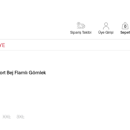
0
Sipariş Takibi
Üye Girişi
Sepet
YE
rt Bej Flamlı Gömlek
XXL
3XL