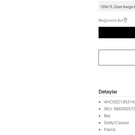
1250 TL Üzeri Kargo
Mağazada Bul
Detaylar
4HC022135314
SKU: 86839257
Bej
Daily/Casual
Flamlı