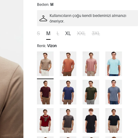
Beden:
M
Kullanıcıların çoğu kendi bedeninizi almanızı
öneriyor.
S
M
L
XL
XXL
3XL
Renk:
Vizon