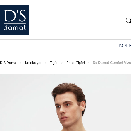
KOL
D'S Damat
Koleksiyon
Tişört
Basic Tişört
Ds Damat Comfort Vizo