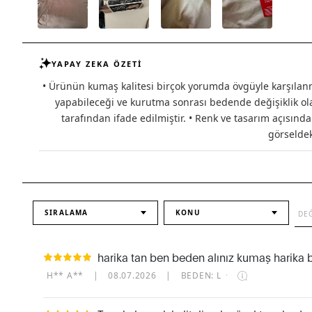
YAPAY ZEKA ÖZETİ
• Ürünün kumaş kalitesi birçok yorumda övgüyle karşılanmı
yapabileceği ve kurutma sonrası bedende değişiklik olab
tarafından ifade edilmiştir. • Renk ve tasarım açısınd
görseldek
SIRALAMA
KONU
harika tan ben beden alınız kumaş harika 
H** A**
|
08.07.2026
|
BEDEN: L
·