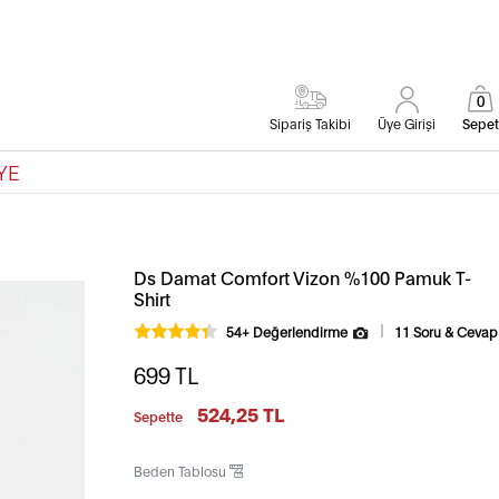
0
Sipariş Takibi
Üye Girişi
Sepet
YE
Ds Damat Comfort Vizon %100 Pamuk T-
Shirt
54+ Değerlendirme
11 Soru & Cevap
699
TL
524,25 TL
Sepette
Beden Tablosu