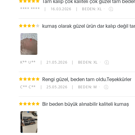
Tam kalıp çok kaliteli çok güzel tam beden 
**** ****
|
16.03.2026
|
BEDEN: XL
·
kumaş olarak güzel ürün dar kalıp değil ta
K** U**
|
21.05.2026
|
BEDEN: XL
·
Rengi güzel, beden tam oldu.Teşekkürler
C** C**
|
25.05.2026
|
BEDEN: M
·
Bir beden büyük alınabilir kaliteli kumaş