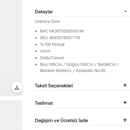
Detaylar
Online'a Özel
6HC14ORT02005V01M
SKU: 8683578057779
%100 Pamuk
Vizon
Daily/Casual
Boy:188Cm / Göğüs:100Cm / Bel:96Cm /
Manken Bedeni:L / Ayakkabı No:45
Taksit Seçenekleri
Teslimat
Değişim ve Ücretsiz İade