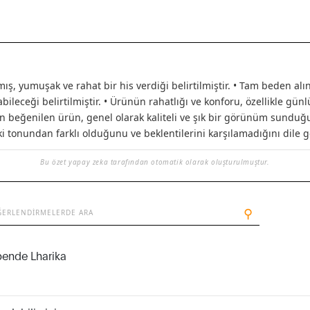
ş, yumuşak ve rahat bir his verdiği belirtilmiştir. • Tam beden a
ileceği belirtilmiştir. • Ürünün rahatlığı ve konforu, özellikle gü
an beğenilen ürün, genel olarak kaliteli ve şık bir görünüm sunduğu 
i tonundan farklı olduğunu ve beklentilerini karşılamadığını dile ge
Bu özet yapay zeka tarafından otomatik olarak oluşturulmuştur.
⚲
bende Lharika