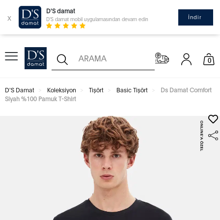
D'S damat
x
İndir
D'S damat mobil uygulamasından devam edin
0
D'S Damat
Koleksiyon
Tişört
Basic Tişört
Ds Damat Comfort
Siyah %100 Pamuk T-Shirt