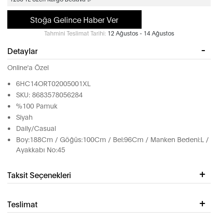
Stoğa Gelince Haber Ver
Tahmini Teslimat Tarihi:
12 Ağustos - 14 Ağustos
Detaylar
Online'a Özel
6HC14ORT02005001XL
SKU: 8683578056284
%100 Pamuk
Siyah
Daily/Casual
Boy:188Cm / Göğüs:100Cm / Bel:96Cm / Manken Bedeni:L /
Ayakkabı No:45
Taksit Seçenekleri
Teslimat