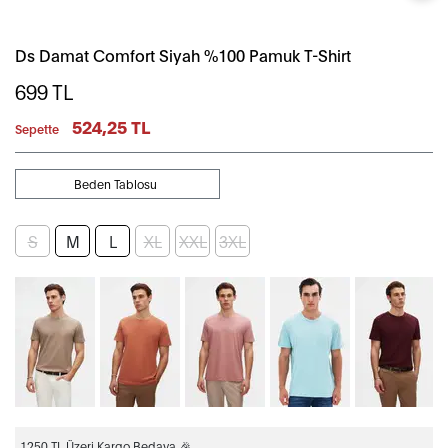
Ds Damat Comfort Siyah %100 Pamuk T-Shirt
699
TL
524,25 TL
Sepette
Beden Tablosu
S
M
L
XL
XXL
3XL
1250 TL Üzeri Kargo Bedava 🎉