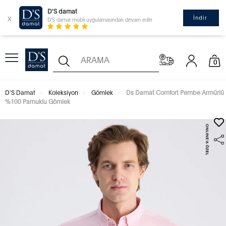
D'S damat
x
İndir
D'S damat mobil uygulamasından devam edin
0
D'S Damat
Koleksiyon
Gömlek
Ds Damat Comfort Pembe Armürlü
%100 Pamuklu Gömlek