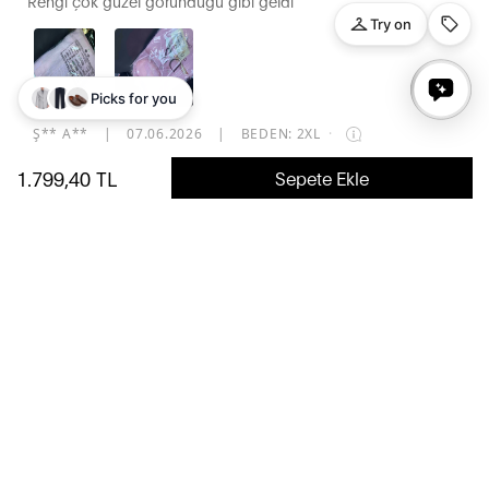
Rengi çok güzel göründüğü gibi geldi
Ş** A**
|
07.06.2026
|
BEDEN: 2XL
·
1.799,40
TL
Sepete Ekle
kumasi falan güzel ama slim fit değil biraz bolca oldu
dökümlü durdu 87 kg 182 boy
F** A**
|
11.04.2026
|
BEDEN: L
·
KURUMSAL
KATEGORİLER