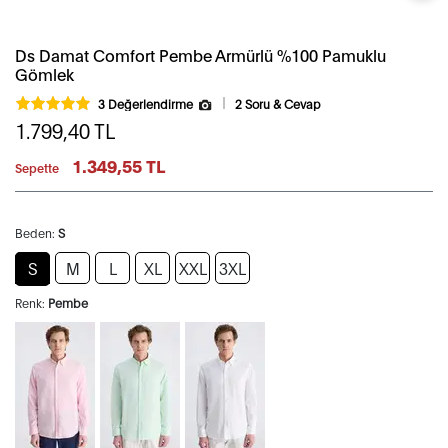
Ds Damat Comfort Pembe Armürlü %100 Pamuklu
Gömlek
3 Değerlendirme
2 Soru & Cevap
1.799,40
TL
1.349,55 TL
Sepette
Beden:
S
S
M
L
XL
XXL
3XL
Renk:
Pembe